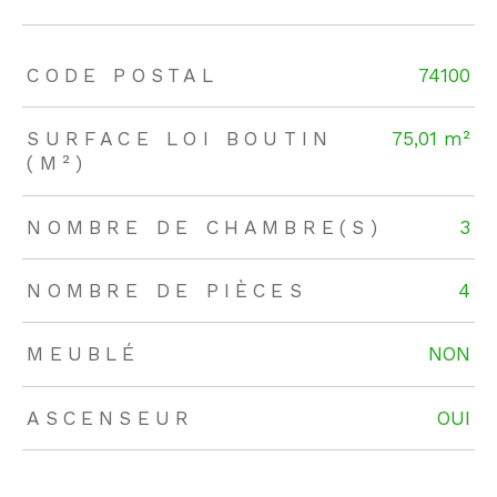
TRAD_ZEPHYR_Caracteristique
TRAD_ZEPHYR_Valeurs
CODE POSTAL
74100
SURFACE LOI BOUTIN
75,01 m²
(M²)
NOMBRE DE CHAMBRE(S)
3
NOMBRE DE PIÈCES
4
MEUBLÉ
NON
ASCENSEUR
OUI