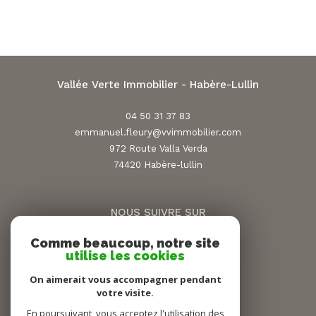
Vallée Verte Immobilier - Habère-Lullin
04 50 31 37 83
emmanuel.fleury@vvimmobilier.com
972 Route Valla Verda
74420
habère-lullin
NOUS SUIVRE SUR
Comme beaucoup, notre site
utilise les cookies
On aimerait vous accompagner pendant
votre visite.
En poursuivant, vous acceptez l'utilisation des
ADHÉRENTS