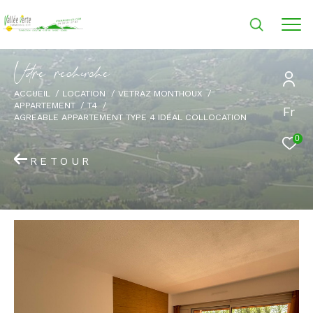
V
o
r
e
r
e
c
e
c
e
ACCUEIL
LOCATION
VETRAZ MONTHOUX
APPARTEMENT
T4
Fr
AGREABLE APPARTEMENT TYPE 4 IDEAL COLLOCATION
0
RETOUR