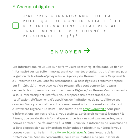
* Champ obligatoire
J'AI PRIS CONNAISSANCE DE LA
POLITIQUE DE CONFIDENTIALITÉ ET
DES INFORMATIONS RELATIVES AU
TRAITEMENT DE MES DONNÉES
PERSONNELLES (*)*
ENVOYER
Les informations recueillies sur ce formulaire sont enregistrées dans un fichier
informatisé par La Boite Immo agissant comme Sous-traitant du traitement pour
la gestion de la clientèle/prospects de l'Agence / du Réseau qui reste Responsable
du Traitement de vos Données personnelles. La base légale du traitement repose
sur l'intérêt légitime de l'Agence / du Réseau. Elles sont conservées jusqu'à
demande de suppression et sont destinées à l'Agence / au Réseau. Conformément à
la loi « informatique et libertés », vous disposez des droits d’accès, de
rectification, d’effacement, d’opposition, de limitation et de portabilité de vos
données. Vous pouvez retirer votre consentement à tout moment en contactant
directement l’Agence / Le Réseau. Consultez le site
https://cnil.fr/fr
pour plus
d’informations sur vos droits. Si vous estimez, après avoir contacté l'Agence / le
Réseau, que vos droits « Informatique et Libertés » ne sont pas respectés, vous
pouvez adresser une réclamation à la CNIL. Nous vous informons de l’existence de
la liste d'opposition au démarchage téléphonique « Bloctel », sur laquelle vous
pouvez vous inscrire ici :
https://www.bloctel.gouv.fr
. Dans le cadre de la
protection des Données personnelles, nous vous invitons à ne pas inscrire de