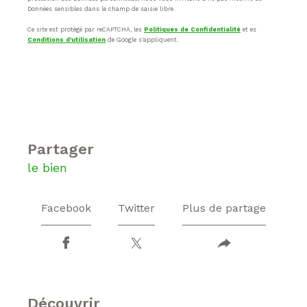
Données sensibles dans le champ de saisie libre.
Ce site est protégé par reCAPTCHA, les
Politiques de Confidentialité
et es
Conditions d'utilisation
de Google s'appliquent.
partager
le bien
Facebook
Twitter
Plus de partage
découvrir