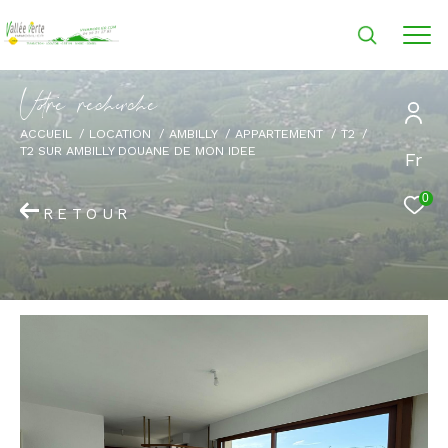
V
o
r
e
r
e
c
e
c
e
ACCUEIL
LOCATION
AMBILLY
APPARTEMENT
T2
T2 SUR AMBILLY DOUANE DE MON IDEE
Fr
0
RETOUR