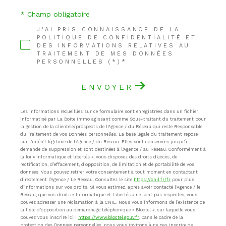
* Champ obligatoire
J'AI PRIS CONNAISSANCE DE LA
POLITIQUE DE CONFIDENTIALITÉ ET
DES INFORMATIONS RELATIVES AU
TRAITEMENT DE MES DONNÉES
PERSONNELLES (*)*
ENVOYER
Les informations recueillies sur ce formulaire sont enregistrées dans un fichier
informatisé par La Boite Immo agissant comme Sous-traitant du traitement pour
la gestion de la clientèle/prospects de l'Agence / du Réseau qui reste Responsable
du Traitement de vos Données personnelles. La base légale du traitement repose
sur l'intérêt légitime de l'Agence / du Réseau. Elles sont conservées jusqu'à
demande de suppression et sont destinées à l'Agence / au Réseau. Conformément à
la loi « informatique et libertés », vous disposez des droits d’accès, de
rectification, d’effacement, d’opposition, de limitation et de portabilité de vos
données. Vous pouvez retirer votre consentement à tout moment en contactant
directement l’Agence / Le Réseau. Consultez le site
https://cnil.fr/fr
pour plus
d’informations sur vos droits. Si vous estimez, après avoir contacté l'Agence / le
Réseau, que vos droits « Informatique et Libertés » ne sont pas respectés, vous
pouvez adresser une réclamation à la CNIL. Nous vous informons de l’existence de
la liste d'opposition au démarchage téléphonique « Bloctel », sur laquelle vous
pouvez vous inscrire ici :
https://www.bloctel.gouv.fr
. Dans le cadre de la
protection des Données personnelles, nous vous invitons à ne pas inscrire de