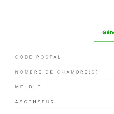
Gén
TRAD_ZEPHYR_Caracteristique
TRAD_ZEPHYR_Valeu
CODE POSTAL
NOMBRE DE CHAMBRE(S)
MEUBLÉ
ASCENSEUR