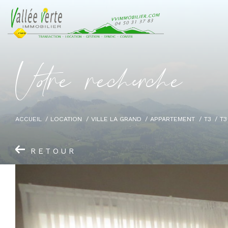
V
o
r
e
r
e
c
e
c
e
ACCUEIL
LOCATION
VILLE LA GRAND
APPARTEMENT
T3
T3
RETOUR