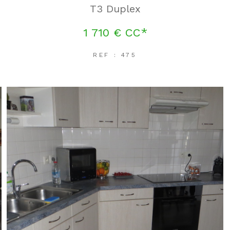
T3 Duplex
1 710 €
CC*
REF : 475