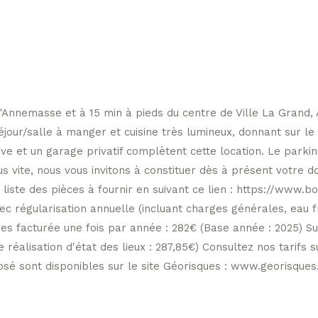
'Annemasse et à 15 min à pieds du centre de Ville La Grand,
our/salle à manger et cuisine très lumineux, donnant sur le 
 et un garage privatif complètent cette location. Le parking d
s vite, nous vous invitons à constituer dès à présent votre do
iste des pièces à fournir en suivant ce lien : https://www.b
 régularisation annuelle (incluant charges générales, eau fr
es facturée une fois par année : 282€ (Base année : 2025) S
e réalisation d'état des lieux : 287,85€) Consultez nos tarif
osé sont disponibles sur le site Géorisques : www.georisques.