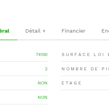
éral
Détail +
Financier
En
rs
74100
SURFACE LOI 
2
NOMBRE DE P
NON
ETAGE
NON