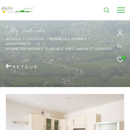
V
o
r
e
r
e
c
e
c
e
ACCUEIL
LOCATION
MONNETIER MORNEX
APPARTEMENT
T3
Fr
MONNETIER MORNEX T3 MEUBLE AVEC JARDIN ET VERANDA
0
RETOUR