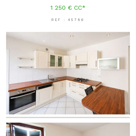
1 250 €
CC*
REF : 45786