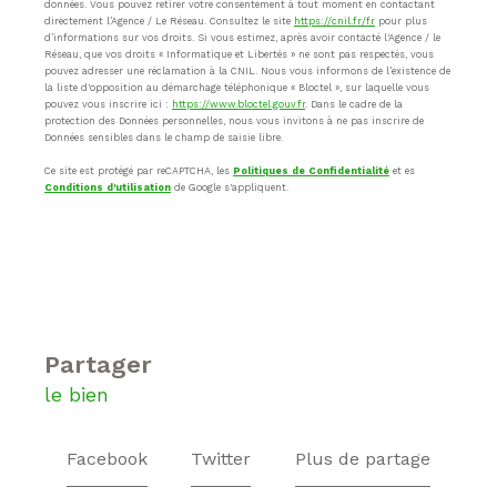
données. Vous pouvez retirer votre consentement à tout moment en contactant
directement l’Agence / Le Réseau. Consultez le site
https://cnil.fr/fr
pour plus
d’informations sur vos droits. Si vous estimez, après avoir contacté l'Agence / le
Réseau, que vos droits « Informatique et Libertés » ne sont pas respectés, vous
pouvez adresser une réclamation à la CNIL. Nous vous informons de l’existence de
la liste d'opposition au démarchage téléphonique « Bloctel », sur laquelle vous
pouvez vous inscrire ici :
https://www.bloctel.gouv.fr
. Dans le cadre de la
protection des Données personnelles, nous vous invitons à ne pas inscrire de
Données sensibles dans le champ de saisie libre.
Ce site est protégé par reCAPTCHA, les
Politiques de Confidentialité
et es
Conditions d'utilisation
de Google s'appliquent.
partager
le bien
Facebook
Twitter
Plus de partage