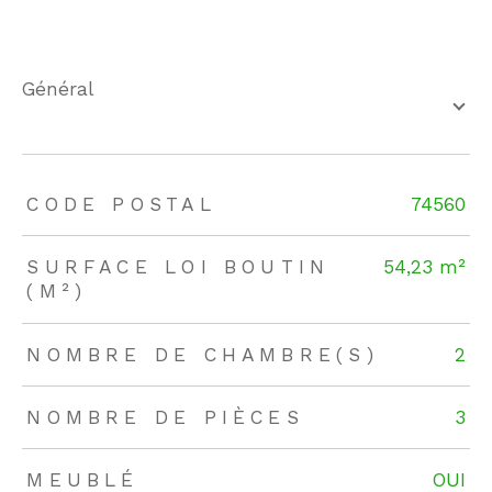
général
TRAD_ZEPHYR_Caracteristique
TRAD_ZEPHYR_Valeurs
CODE POSTAL
74560
SURFACE LOI BOUTIN
54,23 m²
(M²)
NOMBRE DE CHAMBRE(S)
2
NOMBRE DE PIÈCES
3
MEUBLÉ
OUI