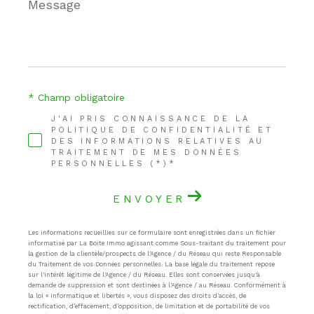
Message
*
* Champ obligatoire
J'AI PRIS CONNAISSANCE DE LA
POLITIQUE DE CONFIDENTIALITÉ ET
DES INFORMATIONS RELATIVES AU
TRAITEMENT DE MES DONNÉES
PERSONNELLES (*)*
ENVOYER
Les informations recueillies sur ce formulaire sont enregistrées dans un fichier
informatisé par La Boite Immo agissant comme Sous-traitant du traitement pour
la gestion de la clientèle/prospects de l'Agence / du Réseau qui reste Responsable
du Traitement de vos Données personnelles. La base légale du traitement repose
sur l'intérêt légitime de l'Agence / du Réseau. Elles sont conservées jusqu'à
demande de suppression et sont destinées à l'Agence / au Réseau. Conformément à
la loi « informatique et libertés », vous disposez des droits d’accès, de
rectification, d’effacement, d’opposition, de limitation et de portabilité de vos