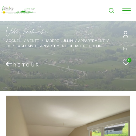
V
o
r
e
r
e
c
e
c
e
ACCUEIL
VENTE
HABERE LULLIN
APPARTEMENT
T5
EXCLUSIVITE APPARTEMENT T4 HABERE LULLIN
Fr
0
RETOUR