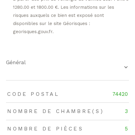
1280.00 et 1800.00 €. Les informations sur les
risques auxquels ce bien est exposé sont
disponibles sur le site Géorisques :
georisques.gouv.fr.
général
TRAD_ZEPHYR_Caracteristique
TRAD_ZEPHYR_Valeurs
CODE POSTAL
74420
NOMBRE DE CHAMBRE(S)
3
NOMBRE DE PIÈCES
5