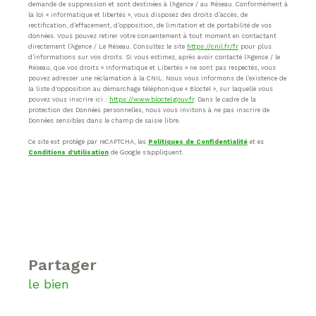
demande de suppression et sont destinées à l'Agence / au Réseau. Conformément à
la loi « informatique et libertés », vous disposez des droits d’accès, de
rectification, d’effacement, d’opposition, de limitation et de portabilité de vos
données. Vous pouvez retirer votre consentement à tout moment en contactant
directement l’Agence / Le Réseau. Consultez le site
https://cnil.fr/fr
pour plus
d’informations sur vos droits. Si vous estimez, après avoir contacté l'Agence / le
Réseau, que vos droits « Informatique et Libertés » ne sont pas respectés, vous
pouvez adresser une réclamation à la CNIL. Nous vous informons de l’existence de
la liste d'opposition au démarchage téléphonique « Bloctel », sur laquelle vous
pouvez vous inscrire ici :
https://www.bloctel.gouv.fr
. Dans le cadre de la
protection des Données personnelles, nous vous invitons à ne pas inscrire de
Données sensibles dans le champ de saisie libre.
Ce site est protégé par reCAPTCHA, les
Politiques de Confidentialité
et es
Conditions d'utilisation
de Google s'appliquent.
partager
le bien