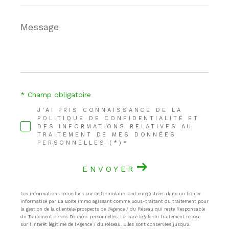
Message
*
* Champ obligatoire
J'AI PRIS CONNAISSANCE DE LA
POLITIQUE DE CONFIDENTIALITÉ ET
DES INFORMATIONS RELATIVES AU
TRAITEMENT DE MES DONNÉES
PERSONNELLES (*)*
ENVOYER
Les informations recueillies sur ce formulaire sont enregistrées dans un fichier
informatisé par La Boite Immo agissant comme Sous-traitant du traitement pour
la gestion de la clientèle/prospects de l'Agence / du Réseau qui reste Responsable
du Traitement de vos Données personnelles. La base légale du traitement repose
sur l'intérêt légitime de l'Agence / du Réseau. Elles sont conservées jusqu'à