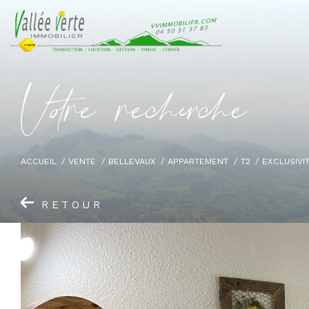
V
o
r
e
r
e
c
e
c
e
ACCUEIL
VENTE
BELLEVAUX
APPARTEMENT
T2
EXCLUSIVI
RETOUR