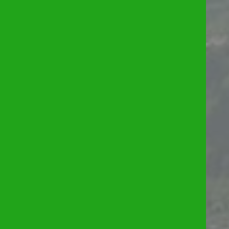
FILTRER
Réinitialiser les filtres