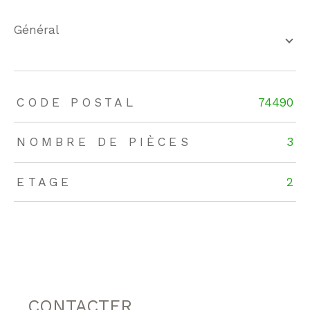
général
TRAD_ZEPHYR_Caracteristique
TRAD_ZEPHYR_Valeurs
CODE POSTAL
74490
NOMBRE DE PIÈCES
3
ETAGE
2
CONTACTER