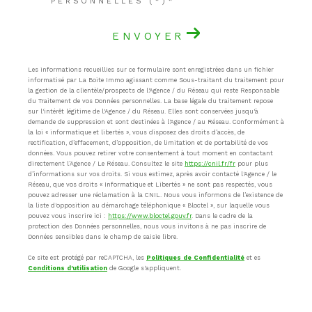
PERSONNELLES (*)*
ENVOYER
Les informations recueillies sur ce formulaire sont enregistrées dans un fichier
informatisé par La Boite Immo agissant comme Sous-traitant du traitement pour
la gestion de la clientèle/prospects de l'Agence / du Réseau qui reste Responsable
du Traitement de vos Données personnelles. La base légale du traitement repose
sur l'intérêt légitime de l'Agence / du Réseau. Elles sont conservées jusqu'à
demande de suppression et sont destinées à l'Agence / au Réseau. Conformément à
la loi « informatique et libertés », vous disposez des droits d’accès, de
rectification, d’effacement, d’opposition, de limitation et de portabilité de vos
données. Vous pouvez retirer votre consentement à tout moment en contactant
directement l’Agence / Le Réseau. Consultez le site
https://cnil.fr/fr
pour plus
d’informations sur vos droits. Si vous estimez, après avoir contacté l'Agence / le
Réseau, que vos droits « Informatique et Libertés » ne sont pas respectés, vous
pouvez adresser une réclamation à la CNIL. Nous vous informons de l’existence de
la liste d'opposition au démarchage téléphonique « Bloctel », sur laquelle vous
pouvez vous inscrire ici :
https://www.bloctel.gouv.fr
. Dans le cadre de la
protection des Données personnelles, nous vous invitons à ne pas inscrire de
Données sensibles dans le champ de saisie libre.
Ce site est protégé par reCAPTCHA, les
Politiques de Confidentialité
et es
Conditions d'utilisation
de Google s'appliquent.