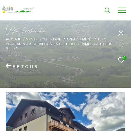
V
o
r
e
r
e
c
e
c
e
ACCUEIL
VENTE
ST JEOIRE
APPARTEMENT
T3
PLATEAU N A9 T3 BALCON LA CLEF DES CHAMPS HAUTEURS
Fr
ST JEO
0
RETOUR