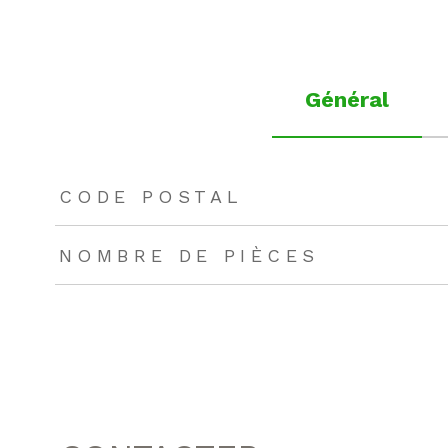
Général
TRAD_ZEPHYR_Caracteristique
TRAD_ZEPHYR_Valeu
CODE POSTAL
NOMBRE DE PIÈCES