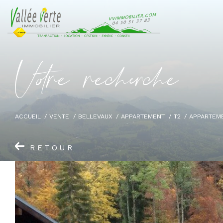
V
o
r
e
r
e
c
e
c
e
ACCUEIL
VENTE
BELLEVAUX
APPARTEMENT
T2
APPARTEME
RETOUR